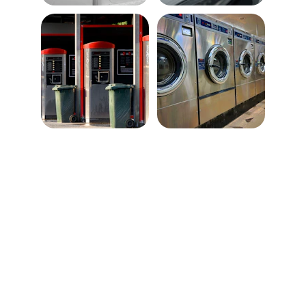
Contato
andre@robustlaundry.com
EMAIL